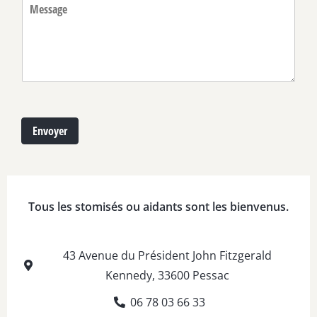
M
é
*
e
p
s
h
s
o
a
n
g
e
e
*
Envoyer
Tous les stomisés ou aidants sont les bienvenus.
43 Avenue du Président John Fitzgerald
Kennedy, 33600 Pessac
06 78 03 66 33