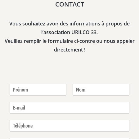
CONTACT
Vous souhaitez avoir des informations à propos de
l’association URILCO 33.
Veuillez remplir le formulaire ci-contre ou nous appeler
directement !
N
o
P
N
m
r
o
E
*
é
m
-
n
m
o
T
m
a
é
i
l
l