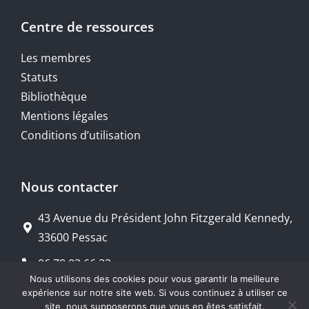
Centre de ressources
Les membres
Statuts
Bibliothèque
Mentions légales
Conditions d’utilisation
Nous contacter
43 Avenue du Président John Fitzgerald Kennedy,
33600 Pessac
06 78 03 66 33
Nous utilisons des cookies pour vous garantir la meilleure
urilco33@outlook.com
expérience sur notre site web. Si vous continuez à utiliser ce
site, nous supposerons que vous en êtes satisfait.